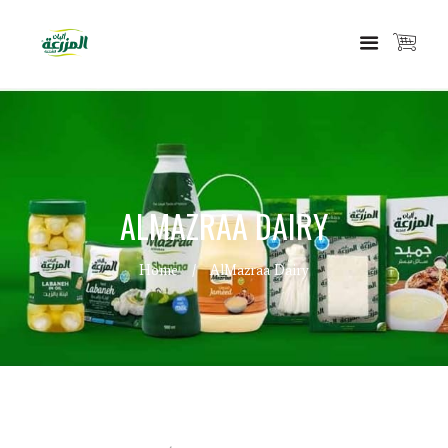
ALMAZRAA DAIRY
Home
AlMazraa Dairy