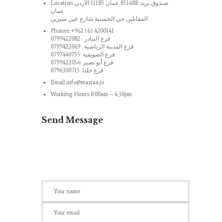
Location صندوق بريد: 851488 عمان 11185 الأردن
عمان
المقابلين حي الحسنية شارع عين سيرين
Phones +962 (6) 4200141
فرع البيادر : 0799422082
فرع المدينة الرياضية : 0799422069
فرع الصويفية :0797440755
فرع أبو نصير :0799422056
فرع خلدا :0796300715
Email info@mazraa.jo
Working Hours 8:00am – 4:30pm
Send Message